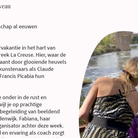
veau
dschap al eeuwen
vakantie in het hart van
reek La Creuse. Hier, waar de
baant door glooiende heuvels
unstenaars als Claude
rancis Picabia hun
 onder in de rust en
ijl je op prachtige
r begeleiding van beeldend
denwijk. Fabiana, haar
ganisator achter deze week.
 en ervaring als coach zorgt