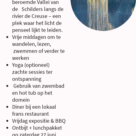
beroemde Vallei van
de Schilders langs de
rivier de Creuse – een
plek waar het licht de
penseel lijkt te leiden.
Vrije middagen om te
wandelen, lezen,
zwemmen of verder te
werken
Yoga (optioneel)
zachte sessies ter
ontspanning
Gebruik van zwembad
en hot tub op het
domein
Diner bij een lokaal
frans restaurant
Vrijdag expositie & BBQ
Ontbijt + lunchpakket
op zaterdag 27 juni