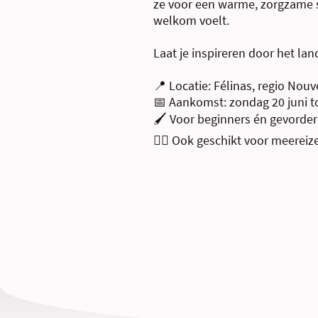
ze voor een warme, zorgzame s
welkom voelt.
Laat je inspireren door het land
📍 Locatie: Félinas, regio Nouv
📅 Aankomst: zondag 20 juni to
🖌️ Voor beginners én gevorde
💆‍♀️ Ook geschikt voor meerei